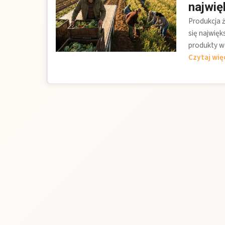
najwi
Produkcja ż
się najwię
produkty w
Czytaj wię