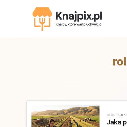
Przejdź
do
treści
ro
2026-05-02
•
Jaka p