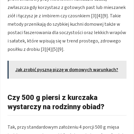
zwłaszcza gdy korzystasz z gotowych past lub mieszanek
ziół i łączysz je z imbirem czy czosnkiem [3][4][9]. Takie
metody przenikają do szybkiej kuchni domowej także w
postaci faszerowania dla soczystości oraz lekkich wrapów
i sałatek, które wpisują się w trend prostego, zdrowego
posiłku z drobiu [3][4][5][9].
Jak zrobić pyszną pizzę w domowych warunkach?
Czy 500 g piersi z kurczaka
wystarczy na rodzinny obiad?
Tak, przy standardowym założeniu 4 porcji 500 g mięsa