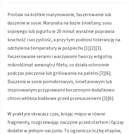
Postaw na krótkie marynowanie, faszerowanie lub
duszenie w sosie. Marynata na bazie śmietany, sosu
sojowego lub jogurtu w 20 minut wyraźnie poprawia
kruchość i soczystość, a przy tym podnosi tolerancję na
odchylenia temperatury w pośpiechu [1][2][3].
Faszerowanie serami i warzywami tworzy wilgotny
mikroklimat wewnątrz filetu, co działa ochronnie
podczas pieczenia lub grillowania na patelni [3][6].
Duszenie w sosie pomidorowym, śmietanowym lub
inspirowanym przyprawami korzennymi dodatkowo
chroni włókna białkowe przed przesuszeniem [3][6].
W praktyce skracasz czas, krojąc mięso w równe
fragmenty, rozgrzewając naczynie przed startem i łącząc
dodatki w jednym naczyniu. To ogranicza liczbę etapów,