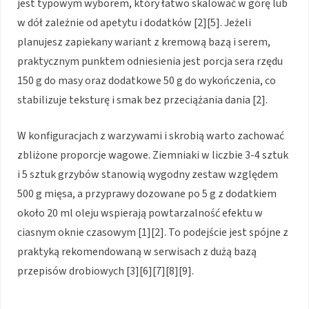
jest typowym wyborem, który łatwo skalować w górę lub
w dół zależnie od apetytu i dodatków [2][5]. Jeżeli
planujesz zapiekany wariant z kremową bazą i serem,
praktycznym punktem odniesienia jest porcja sera rzędu
150 g do masy oraz dodatkowe 50 g do wykończenia, co
stabilizuje teksturę i smak bez przeciążania dania [2].
W konfiguracjach z warzywami i skrobią warto zachować
zbliżone proporcje wagowe. Ziemniaki w liczbie 3-4 sztuk
i 5 sztuk grzybów stanowią wygodny zestaw względem
500 g mięsa, a przyprawy dozowane po 5 g z dodatkiem
około 20 ml oleju wspierają powtarzalność efektu w
ciasnym oknie czasowym [1][2]. To podejście jest spójne z
praktyką rekomendowaną w serwisach z dużą bazą
przepisów drobiowych [3][6][7][8][9].