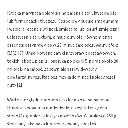
Krótka marynata opiera się na balansie soli, kwasowości
lub fermentacji i tłuszczu. Sos sojowy buduje smak umami
i wspiera retencję wilgoci, śmietana lub jogurt zmiękcza i
uelastycznia strukturę, a neutralny olej równomiernie
przenosi przyprawy, co w 20 minut daje odczuwalny efekt
[1][2][3]. Umiarkowane dawki przypraw podstawowych,
takich jak sól, pieprz i papryka po około 5 g oraz około 20
ml oleju na całość, zapewniają przewidywalny,
powtarzalny rezultat bez ryzyka dominacji pojedynczej
nuty [2].
Warto uwzględnić proporcje składników, bo nadmiar
tłuszczu spowalnia rumienienie, a zbyt intensywna
słoność ogranicza elastyczność sosów. W praktyce 250 g
śmietany jako baza lub umiarkowany dodatek