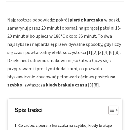
Najprostsza odpowiedź: pokrój
pierś z kurczaka
w paski,
zamarynuj przez 20 minut i obsmaż na gorącej patelni 15-
20 minut albo upiecz w 180°C około 35 minut. To dwa
najszybsze i najbardziej przewidywalne sposoby, gdy liczy
się czas i powtarzalny efekt soczystości [1][2][3][4][6][8].
Dzięki neutralnemu smakowi mięso łatwo łączy się z
przyprawami i prostymi dodatkami, co pozwala
błyskawicznie zbudować pełnowartościowy posiłek
na
szybko
, zwłaszcza
kiedy brakuje czasu
[3][8].
Spis treści
Co zrobić z piersi z kurczaka na szybko, kiedy brakuje