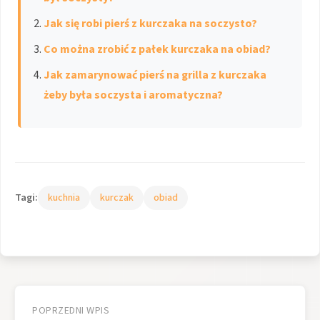
Jak się robi pierś z kurczaka na soczysto?
Co można zrobić z pałek kurczaka na obiad?
Jak zamarynować pierś na grilla z kurczaka
żeby była soczysta i aromatyczna?
Tagi:
kuchnia
kurczak
obiad
Nawigacja
wpisu
POPRZEDNI WPIS