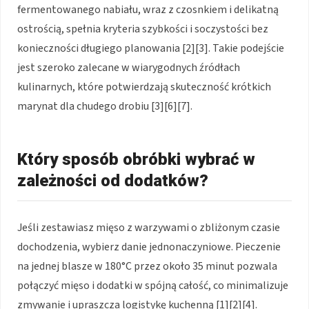
fermentowanego nabiału, wraz z czosnkiem i delikatną
ostrością, spełnia kryteria szybkości i soczystości bez
konieczności długiego planowania [2][3]. Takie podejście
jest szeroko zalecane w wiarygodnych źródłach
kulinarnych, które potwierdzają skuteczność krótkich
marynat dla chudego drobiu [3][6][7].
Który sposób obróbki wybrać w
zależności od dodatków?
Jeśli zestawiasz mięso z warzywami o zbliżonym czasie
dochodzenia, wybierz danie jednonaczyniowe. Pieczenie
na jednej blasze w 180°C przez około 35 minut pozwala
połączyć mięso i dodatki w spójną całość, co minimalizuje
zmywanie i upraszcza logistykę kuchenną [1][2][4].