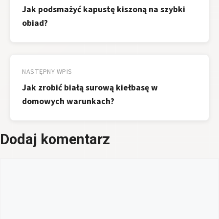
Jak podsmażyć kapustę kiszoną na szybki
obiad?
NASTĘPNY WPIS
Jak zrobić białą surową kiełbasę w
domowych warunkach?
Dodaj komentarz
Komentarz