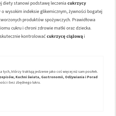
j diety stanowi podstawę leczenia
cukrzycy
w o wysokim indeksie glikemicznym, żywności bogatej
zetworzonych produktów spożywczych. Prawidłowa
omu cukru i chroni zdrowie matki oraz dziecka.
 skutecznie kontrolować
cukrzycę ciążową
i
la tych, którzy traktują jedzenie jako coś więcej niż sam posiłek.
zepisów, Kuchni świata, Gastronomii, Odżywiania i Porad
ści i bez zbędnego lukru.