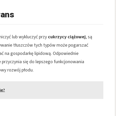
rans
niczyć lub wykluczyć przy
cukrzycy ciążowej
, są
ożywanie tłuszczów tych typów może pogarszać
ywać na gospodarkę lipidową. Odpowiednie
e przyczynia się do lepszego funkcjonowania
owy rozwój płodu.
ie?