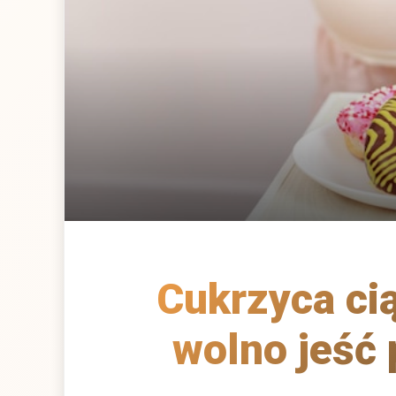
Cukrzyca ci
wolno jeść 