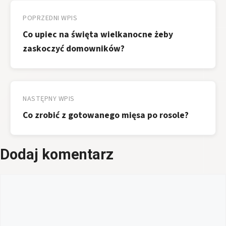
Nawigacja
wpisu
POPRZEDNI WPIS
Co upiec na święta wielkanocne żeby
zaskoczyć domowników?
NASTĘPNY WPIS
Co zrobić z gotowanego mięsa po rosole?
Dodaj komentarz
Komentarz