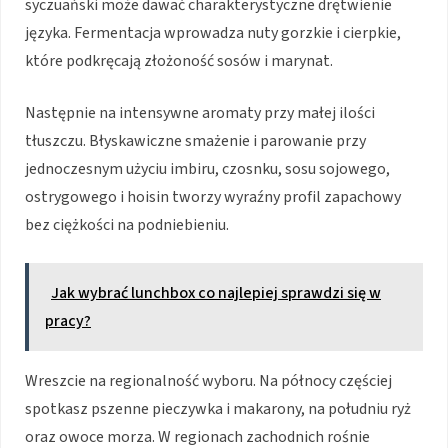
syczuański może dawać charakterystyczne drętwienie
języka. Fermentacja wprowadza nuty gorzkie i cierpkie,
które podkręcają złożoność sosów i marynat.
Następnie na intensywne aromaty przy małej ilości
tłuszczu. Błyskawiczne smażenie i parowanie przy
jednoczesnym użyciu imbiru, czosnku, sosu sojowego,
ostrygowego i hoisin tworzy wyraźny profil zapachowy
bez ciężkości na podniebieniu.
Jak wybrać lunchbox co najlepiej sprawdzi się w
pracy?
Wreszcie na regionalność wyboru. Na północy częściej
spotkasz pszenne pieczywka i makarony, na południu ryż
oraz owoce morza. W regionach zachodnich rośnie