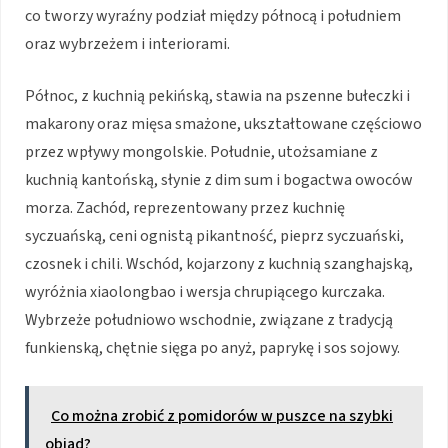
co tworzy wyraźny podział między północą i południem
oraz wybrzeżem i interiorami.
Północ, z kuchnią pekińską, stawia na pszenne bułeczki i
makarony oraz mięsa smażone, ukształtowane częściowo
przez wpływy mongolskie. Południe, utożsamiane z
kuchnią kantońską, słynie z dim sum i bogactwa owoców
morza. Zachód, reprezentowany przez kuchnię
syczuańską, ceni ognistą pikantność, pieprz syczuański,
czosnek i chili. Wschód, kojarzony z kuchnią szanghajską,
wyróżnia xiaolongbao i wersja chrupiącego kurczaka.
Wybrzeże południowo wschodnie, związane z tradycją
funkienską, chętnie sięga po anyż, paprykę i sos sojowy.
Co można zrobić z pomidorów w puszce na szybki
obiad?