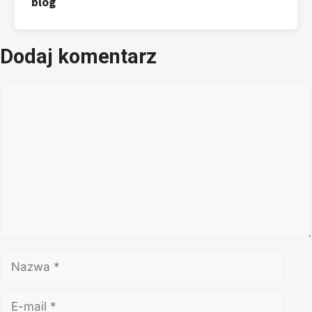
blog
Dodaj komentarz
Komentarz
Nazwa
E-