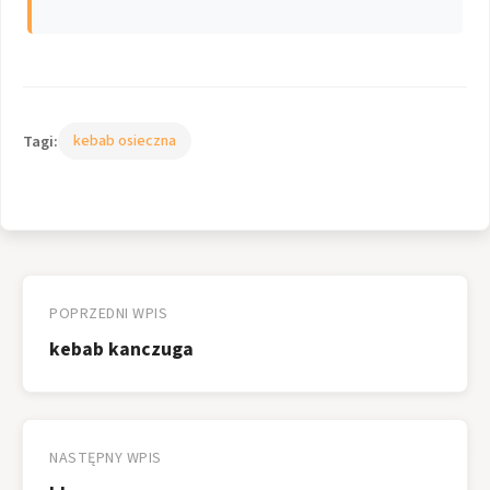
Tagi:
kebab osieczna
Nawigacja
wpisu
POPRZEDNI WPIS
kebab kanczuga
NASTĘPNY WPIS