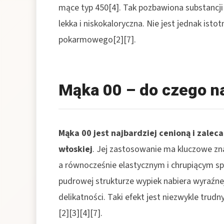
mące typ 450[4]. Tak pozbawiona substancji
lekka i niskokaloryczna. Nie jest jednak is
pokarmowego[2][7].
Mąka 00 – do czego na
Mąka 00 jest najbardziej cenioną i zale
włoskiej
. Jej zastosowanie ma kluczowe zna
a równocześnie elastycznym i chrupiącym spo
pudrowej strukturze wypiek nabiera wyraźnej
delikatności. Taki efekt jest niezwykle trud
[2][3][4][7].