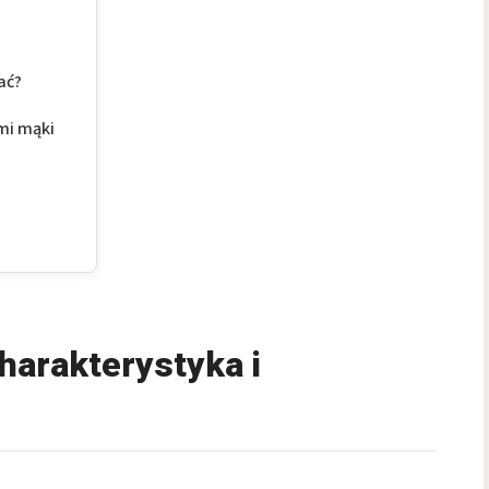
ać?
mi mąki
harakterystyka i