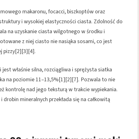
domowego makaronu, focacci, biszkoptów oraz
ruktury i wysokiej elastyczności ciasta. Zdolność do
la na uzyskanie ciasta wilgotnego w środku i
owane z niej ciasto nie nasiąka sosami, co jest
 pizzy[2][3][4].
st właśnie silna, rozciągliwa i sprężysta siatka
ka na poziomie 11–13,5%[1][2][7]. Pozwala to nie
eż kontrolę nad jego teksturą w trakcie wypiekania.
 drobin mineralnych przekłada się na całkowitą