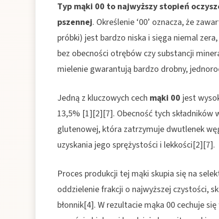
Typ mąki 00 to najwyższy stopień oczysz
pszennej
. Określenie ‘00’ oznacza, że zawa
próbki) jest bardzo niska i sięga niemal zera
bez obecności otrębów czy substancji miner
mielenie gwarantują bardzo drobny, jednorod
Jedną z kluczowych cech
mąki 00
jest wysok
13,5% [1][2][7]. Obecność tych składników w
glutenowej, która zatrzymuje dwutlenek węg
uzyskania jego sprężystości i lekkości[2][7].
Proces produkcji tej mąki skupia się na sel
oddzielenie frakcji o najwyższej czystości, s
błonnik[4]. W rezultacie mąka 00 cechuje si