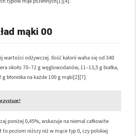
nych typów mąk pszennych[1][4].
ład mąki 00
j wartości odżywczej. Ilość kalorii waha się od 340
iera około 70–72 g węglowodanów, 11–13,5 g białka,
2 g błonnika na każde 100 g mąki[2][7].
orzystuje?
aj poniżej 0,45%, wskazuje na niemal całkowite
 to poziom niższy niż w mące typ 0, czy polskiej