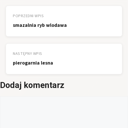
Nawigacja
wpisu
POPRZEDNI WPIS
smazalnia ryb wlodawa
NASTĘPNY WPIS
pierogarnia lesna
Dodaj komentarz
Komentarz