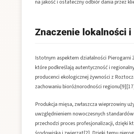
na jakość i ostateczny odbiór dania przez kli
Znaczenie lokalności 
Istotnym aspektem działalności Pierogarni Z
które podkreślają autentyczność i regionaln
producenci ekologicznej żywności z Roztocza 
zachowaniu bioróżnorodności regionu[9][17
Produkcja mięsa, zwłaszcza wieprzowiny uż
uwzględnieniem nowoczesnych standardów 
przechodzi proces profesjonalizacji, dzięki 
środowiska i zwierząt[2]. Dzięki temu pier