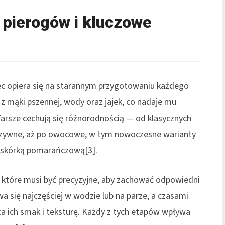
 pierogów i kluczowe
ec opiera się na starannym przygotowaniu każdego
z mąki pszennej, wody oraz jajek, co nadaje mu
Farsze cechują się różnorodnością — od klasycznych
rzywne, aż po owocowe, w tym nowoczesne warianty
z skórką pomarańczową[3].
które musi być precyzyjne, aby zachować odpowiedni
a się najczęściej w wodzie lub na parze, a czasami
a ich smak i teksturę. Każdy z tych etapów wpływa