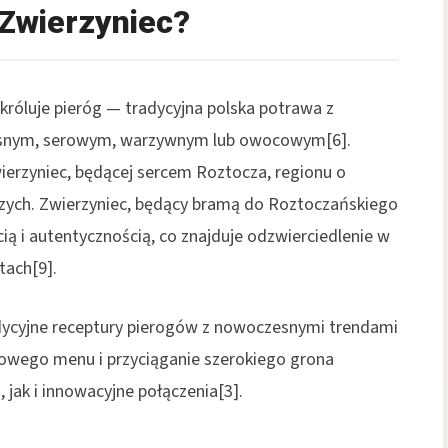
 Zwierzyniec?
 króluje pieróg — tradycyjna polska potrawa z
ięsnym, serowym, warzywnym lub owocowym[6].
erzyniec, będącej sercem Roztocza, regionu o
iczych. Zwierzyniec, będący bramą do Roztoczańskiego
ią i autentycznością, co znajduje odzwierciedlenie w
tach[9].
radycyjne receptury pierogów z nowoczesnymi trendami
towego menu i przyciąganie szerokiego grona
 jak i innowacyjne połączenia[3].