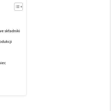
e składniki
odukcji
niec