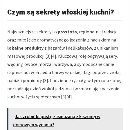
Czym są sekrety włoskiej kuchni?
Najważniejsze sekrety to
prostota
, regionalne tradycje
oraz miłość do aromatycznego jedzenia z naciskiem na
lokalne produkty
z bazarów i delikatesów, z unikaniem
masowej produkcji [3][4]. Kluczową rolę odgrywają sery,
wędliny, owoce morza i warzywa, a symboliczne danie
caprese odzwierciedla barwy włoskiej flagi poprzez zioła,
nabiał i pomidory [3]. Codzienne rytuały, w tym colazione,
porządkują dzień wokół jedzenia i wzmacniają znaczenie
kuchni w życiu społecznym [3][4].
Jak zrobić kapustę zasmażaną z kiszonej w
domowym wydaniu?