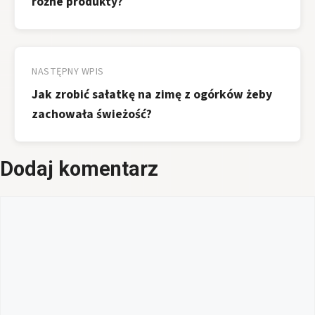
różne produkty?
NASTĘPNY WPIS
Jak zrobić sałatkę na zimę z ogórków żeby
zachowała świeżość?
Dodaj komentarz
Komentarz