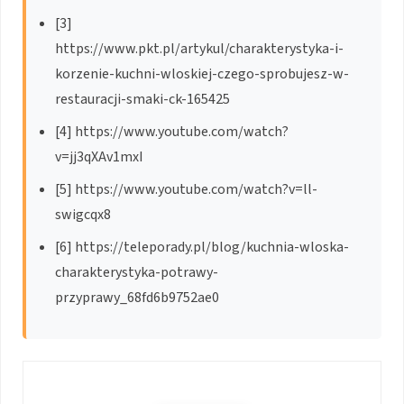
[3]
https://www.pkt.pl/artykul/charakterystyka-i-
korzenie-kuchni-wloskiej-czego-sprobujesz-w-
restauracji-smaki-ck-165425
[4] https://www.youtube.com/watch?
v=jj3qXAv1mxI
[5] https://www.youtube.com/watch?v=ll-
swigcqx8
[6] https://teleporady.pl/blog/kuchnia-wloska-
charakterystyka-potrawy-
przyprawy_68fd6b9752ae0