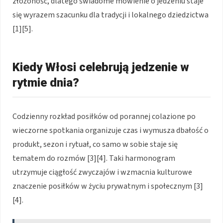
złożoność, dlatego świadome mówienie o jedzeniu staje
się wyrazem szacunku dla tradycji i lokalnego dziedzictwa
[1][5].
Kiedy Włosi celebrują jedzenie w
rytmie dnia?
Codzienny rozkład posiłków od porannej colazione po
wieczorne spotkania organizuje czas i wymusza dbałość o
produkt, sezon i rytuał, co samo w sobie staje się
tematem do rozmów [3][4]. Taki harmonogram
utrzymuje ciągłość zwyczajów i wzmacnia kulturowe
znaczenie posiłków w życiu prywatnym i społecznym [3]
[4].