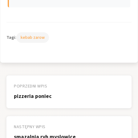
Tagi:
kebab zarow
Nawigacja
wpisu
POPRZEDNI WPIS
pizzeria poniec
NASTĘPNY WPIS
smazalnia ryb myslowice