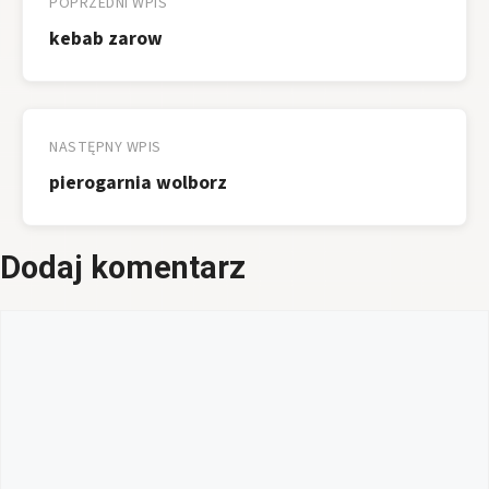
wpisu
POPRZEDNI WPIS
kebab zarow
NASTĘPNY WPIS
pierogarnia wolborz
Dodaj komentarz
Komentarz