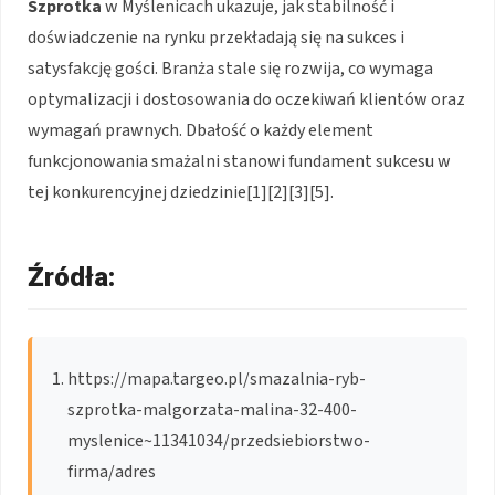
Szprotka
w Myślenicach ukazuje, jak stabilność i
doświadczenie na rynku przekładają się na sukces i
satysfakcję gości. Branża stale się rozwija, co wymaga
optymalizacji i dostosowania do oczekiwań klientów oraz
wymagań prawnych. Dbałość o każdy element
funkcjonowania smażalni stanowi fundament sukcesu w
tej konkurencyjnej dziedzinie[1][2][3][5].
Źródła:
https://mapa.targeo.pl/smazalnia-ryb-
szprotka-malgorzata-malina-32-400-
myslenice~11341034/przedsiebiorstwo-
firma/adres