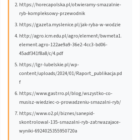
https://horecapolska.pl/otwieramy-smazalnie-
ryb-kompleksowy-przewodnik
https://gazeta.myslenice.pl/jak-ryba-w-wodzie
http://agro.icm.edu.pl/agro/element/bwmeta1.
element.agro-122ae9a9-36e2-4cc3-bd06-
45adf341f8a8/c/4.pdf
https://lgr-lubelskie.pl/wp-
content/uploads/2024/01/Raport_publikacja.pd
f
https://www.gastrro.pl/blog/wszystko-co-
musisz-wiedziec-o-prowadzeniu-smazalni-ryb/
https://www.o2.pl/biznes/sanepid-
skontrolowal-135-smazalni-ryb-zatrwazajace-
wyniki-6924025355950720a