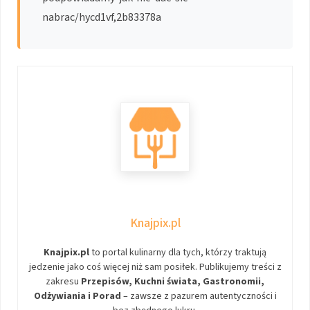
nabrac/hycd1vf,2b83378a
Knajpix.pl
Knajpix.pl
to portal kulinarny dla tych, którzy traktują
jedzenie jako coś więcej niż sam posiłek. Publikujemy treści z
zakresu
Przepisów, Kuchni świata, Gastronomii,
Odżywiania i Porad
– zawsze z pazurem autentyczności i