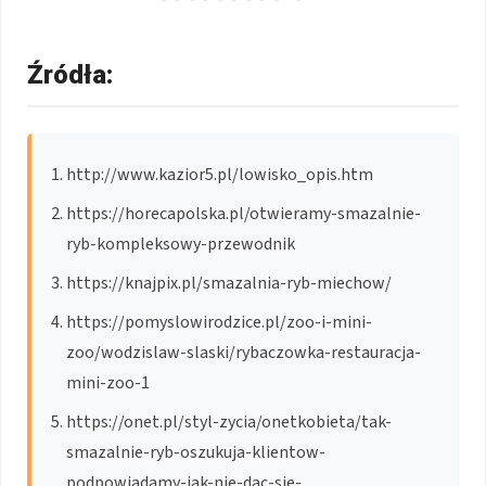
Źródła:
http://www.kazior5.pl/lowisko_opis.htm
https://horecapolska.pl/otwieramy-smazalnie-
ryb-kompleksowy-przewodnik
https://knajpix.pl/smazalnia-ryb-miechow/
https://pomyslowirodzice.pl/zoo-i-mini-
zoo/wodzislaw-slaski/rybaczowka-restauracja-
mini-zoo-1
https://onet.pl/styl-zycia/onetkobieta/tak-
smazalnie-ryb-oszukuja-klientow-
podpowiadamy-jak-nie-dac-sie-