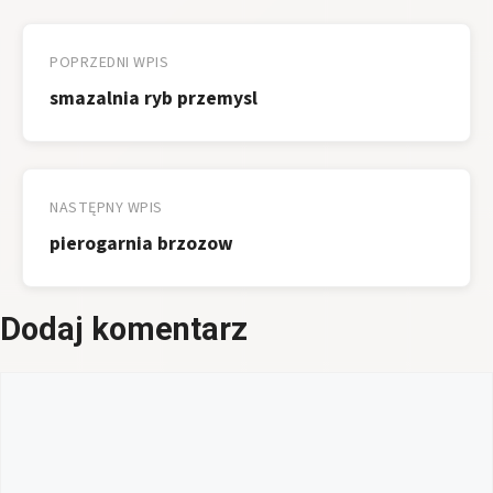
Nawigacja
wpisu
POPRZEDNI WPIS
smazalnia ryb przemysl
NASTĘPNY WPIS
pierogarnia brzozow
Dodaj komentarz
Komentarz