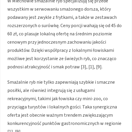
W Miechowie smażalnie ryb specjalizują się przede
wszystkim w serwowaniu smażonego dorsza, który
podawany jest zwykle z frytkami, a także w zestawach
rozszerzonych o surówkę. Ceny porcji wahają się od 45 do
60 zł, co plasuje lokalną ofertę na średnim poziomie
cenowym przy jednoczesnym zachowaniu jakości
produktów. Dzięki współpracy z lokalnymi łowiskami
możliwe jest korzystanie ze świeżych ryb, co znacząco
podnosi atrakcyjność i smak potraw [3], [1], [9].
Smażalnie ryb nie tylko zapewniają szybkie i smaczne
posiłki, ale również integrują się z usługami
rekreacyjnymi, takimi jak łowiska czy mini-zoo, co
przyciąga turystów i lokalnych gości. Taka synergiczna
oferta jest obecnie ważnym trendem zwiększającym
konkurencyjność punktów gastronomicznych w regionie
[1], [9].